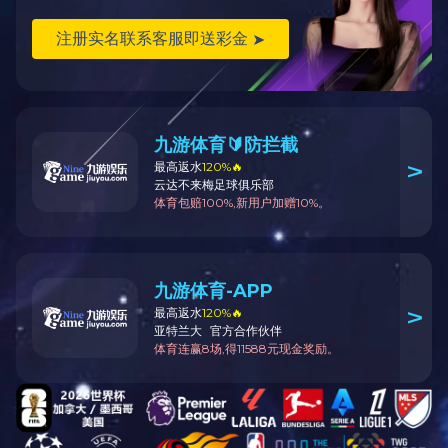
公路交通工程(公路安全设施分项)专业
二
级
承包
建筑工程施工总承包
三
级
下属全资
子
公司主要资质
建筑工程施工总承包
一级
建筑装修装饰工程专业承包
一级
消防设施工程专业承包
二级