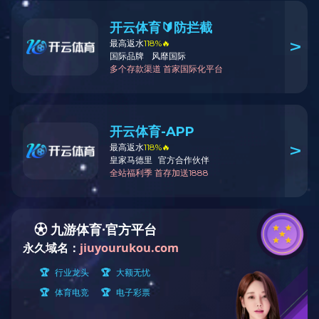
路建概况
组织架构
企业文化
企业资质
公司主要资质
公路工程施工总承包
一
级
市政公用工程施工总承包
二
级
公路交通工程(公路机电工程分项)专业
二
级
承包